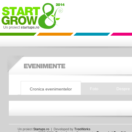
Un proiect
startups.ro
Foto
Despre
Cronica evenimentelor
Un proiect
Startups.ro
| Developed by
TreeWorks