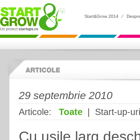
Start&Grow 2014
⁄
Despr
Un proiect
startups.ro
29 septembrie 2010
Articole:
Toate
| Start-up-uri
Cu usile larg desc