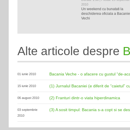
2010
Un weekend cu bunatati la
deschiderea oficiala a Bacanie
Vechi
Alte articole despre
B
Bacania Veche - o afacere cu gustul “de-ac
01 iunie 2010
(1) Jurnalul Bacaniei (e diferit de “caietul” cu
15 iunie 2010
(2) Franturi dintr-o viata hiperdinamica
06 august 2010
(3) A sosit timpul: Bacania s-a copt si se de
03 septembrie
2010