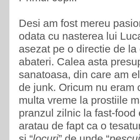
Desi am fost mereu pasio
odata cu nasterea lui Luca
asezat pe o directie de l
abateri. Calea asta presu
sanatoasa, din care am eli
de junk. Oricum nu eram
multa vreme la prostiile 
pranzul zilnic la fast-foo
aratau de fapt ca o tesatu
si “
locuri
” de unde “
pescu