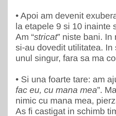
• Apoi am devenit exuber
la etapele 9 si 10 inainte
Am “
stricat
” niste bani. I
si-au dovedit utilitatea. In
unul singur, fara sa ma con
• Si una foarte tare: am a
fac eu, cu mana mea
”. M
nimic cu mana mea, pierz
As fi castigat in schimb ti