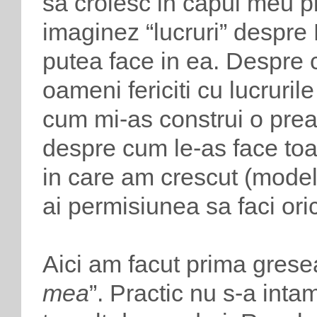
sa croiesc in capul meu pla
imaginez “lucruri” despre
putea face in ea. Despre
oameni fericiti cu lucruri
cum mi-as construi o preaf
despre cum le-as face toa
in care am crescut (model
ai permisiunea sa faci ori
Aici am facut prima gresea
mea
”. Practic nu s-a inta