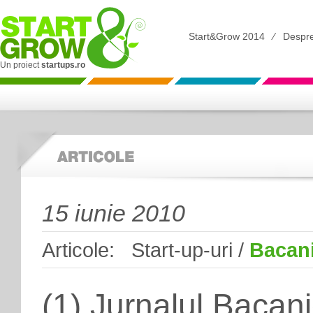
Start&Grow 2014
⁄
Despr
Un proiect
startups.ro
15 iunie 2010
Articole: Start-up-uri /
Bacan
(1) Jurnalul Bacanie