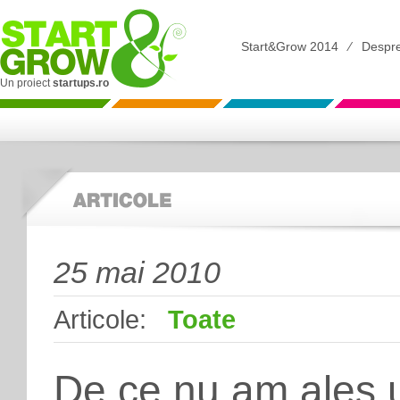
Start&Grow 2014
⁄
Despr
Un proiect
startups.ro
25 mai 2010
Articole:
Toate
De ce nu am ales u